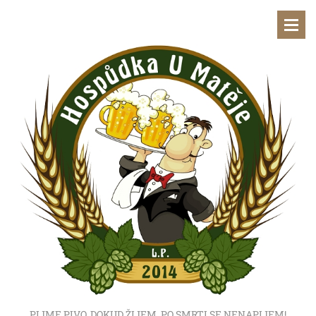
PIJME PIVO, DOKUD ŽIJEM, PO SMRTI SE NENAPIJEM!